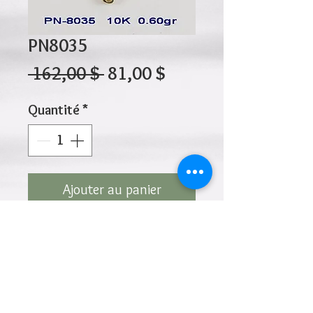
PN8035
Prix
Prix
 162,00 $ 
81,00 $
original
promotionnel
Quantité
*
Ajouter au panier
10K 0.60gr 12mm x 8mm
Cliquez ci-dessus pour revenir à la page du
produit
Ajouter à la liste de souhaits