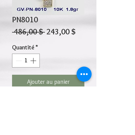
PN8010
Prix
Prix
 486,00 $ 
243,00 $
original
promotionnel
Quantité
*
Ajouter au panier
10K 1.80gr 25mm x 6mm
Cliquez ci-dessus pour revenir à la page du
produit
Ajouter à la liste de souhaits