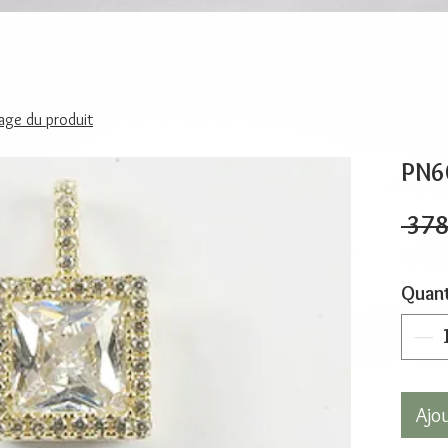
page du produit
PN6
 378
Quant
Ajo