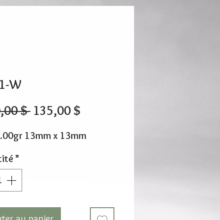
1-W
Prix
Prix
,00 $ 
135,00 $
original
promotionnel
1.00gr 13mm x 13mm
ité
*
uter au panier