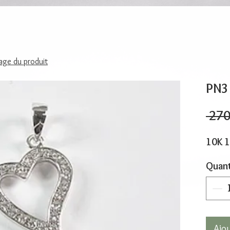
page du produit
PN3
 270
10K 
Quant
Ajo