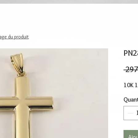
page du produit
PN2
 297
10K 
Quant
Ajo