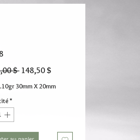
8
Prix
Prix
,00 $ 
148,50 $
original
promotionnel
1.10gr 30mm X 20mm
ité
*
uter au panier