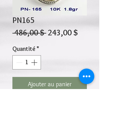
PN165
Prix
Prix
 486,00 $ 
243,00 $
original
promotionnel
Quantité
*
Ajouter au panier
10K 1.80gr 18mm
Cliquez ci-dessus pour revenir à la page du
produit
Ajouter à la liste de souhaits