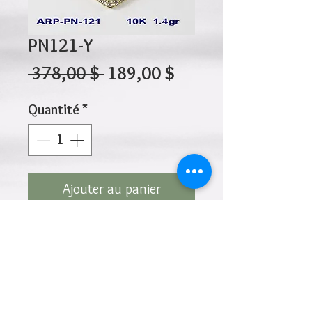
PN121-Y
Prix
Prix
 378,00 $ 
189,00 $
original
promotionnel
Quantité
*
Ajouter au panier
10K 1.40gr 19mm x 18mm
Cliquez ci-dessus pour revenir à la page du
produit
Ajouter à la liste de souhaits