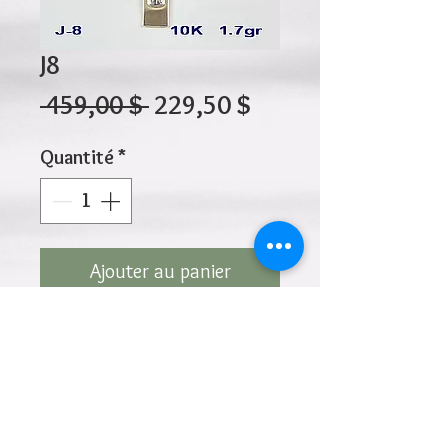
J8
Prix
Prix
 459,00 $ 
229,50 $
original
promotionnel
Quantité
*
Ajouter au panier
10K 1.70gr 30mm x 19mm
Cliquez ci-dessus pour revenir à la page du
produit
Ajouter à la liste de souhaits