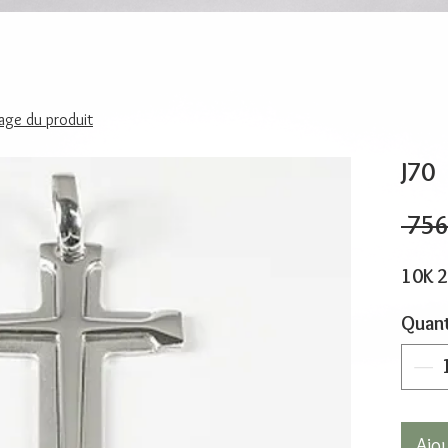
page du produit
J70
 756
10K 
Quant
Ajo