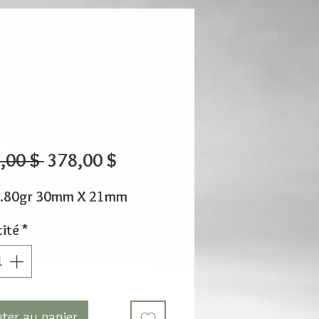
Prix
Prix
,00 $ 
378,00 $
original
promotionnel
2.80gr 30mm X 21mm
ité
*
uter au panier