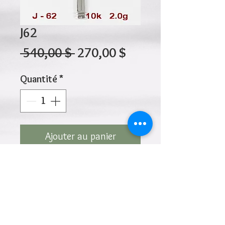
J62
Prix
Prix
 540,00 $ 
270,00 $
original
promotionnel
Quantité
*
Ajouter au panier
10K 2.00gr 35mm X 20mm
Cliquez ci-dessus pour revenir à la page du
produit
Ajouter à la liste de souhaits