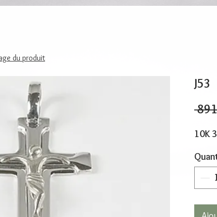
page du produit
J53
 891
10K 
Quant
Ajo