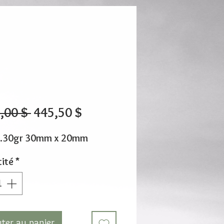
Prix
Prix
,00 $ 
445,50 $
original
promotionnel
3.30gr 30mm x 20mm
ité
*
uter au panier