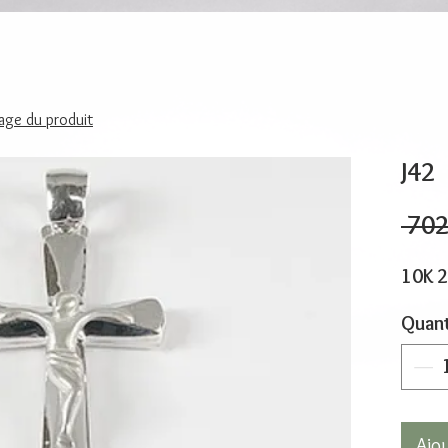
page du produit
J42
 702
10K 
Quant
Ajo