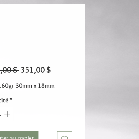
Prix
Prix
,00 $ 
351,00 $
original
promotionnel
2.60gr 30mm x 18mm
ité
*
uter au panier