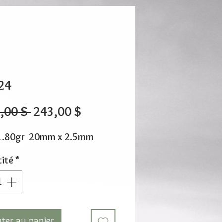
24
Prix
Prix
,00 $ 
243,00 $
original
promotionnel
1.80gr 20mm x 2.5mm
ité
*
uter au panier