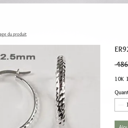
page du produit
ER9
 486
10K 
Quant
Ajo