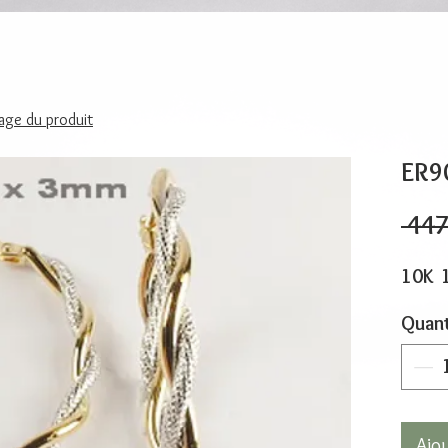
page du produit
ER9
 447
10K 
Quant
Ajo