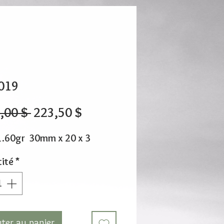
019
Prix
Prix
,00 $ 
223,50 $
original
promotionnel
1.60gr 30mm x 20 x 3
ité
*
uter au panier