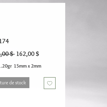
174
Prix
Prix
,00 $ 
162,00 $
original
promotionnel
1.20gr 15mm x 2mm
ture de stock