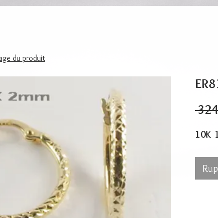
page du produit
ER8
 324
10K 
Rup