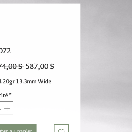
072
Prix
Prix
74,00 $ 
587,00 $
original
promotionnel
4.20gr 13.3mm Wide
ité
*
uter au panier