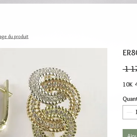
page du produit
ER8
 1 1
10K 
Quant
Ajo