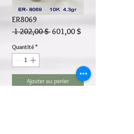
ER8069
Prix
Prix
 1 202,00 $ 
601,00 $
original
promotionnel
Quantité
*
Ajouter au panier
10K 4.30gr 13mm x 6mm
Cliquez ci-dessus pour revenir à la page du
produit
Ajouter à la liste de souhaits