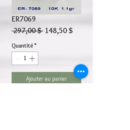
ER7069
Prix
Prix
 297,00 $ 
148,50 $
original
promotionnel
Quantité
*
Ajouter au panier
10K 1.10gr 12mm x 2mm
Cliquez ci-dessus pour revenir à la page du
produit
Ajouter à la liste de souhaits