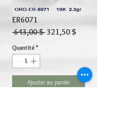
ER6071
Prix
Prix
 643,00 $ 
321,50 $
original
promotionnel
Quantité
*
Ajouter au panier
10K 2.30gr 7.7mm Wide
Cliquez ci-dessus pour revenir à la page du
produit
Ajouter à la liste de souhaits