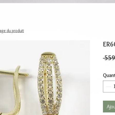
page du produit
ER6
 559
Quant
Ajo