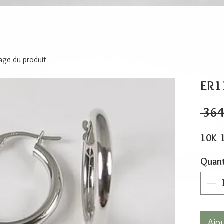
page du produit
ER1
 364
10K 
Quant
Ajo