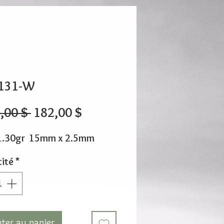
131-W
Prix
Prix
,00 $ 
182,00 $
original
promotionnel
1.30gr 15mm x 2.5mm
ité
*
uter au panier