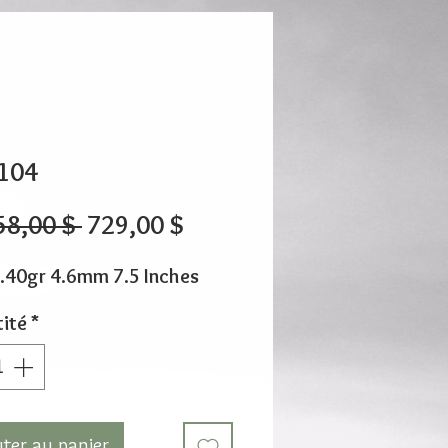
104
Prix
Prix
58,00 $ 
729,00 $
original
promotionnel
.40gr 4.6mm 7.5 Inches
ité
*
uter au panier