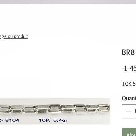
page du produit
BR8
 1 4
10K 5
Quant
Ajo