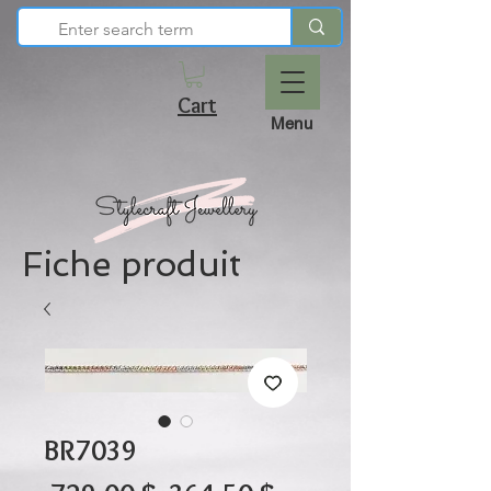
Cart
Menu
Fiche produit
BR7039