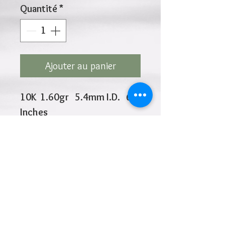
Quantité
*
Ajouter au panier
10K 1.60gr 5.4mm I.D. 6
Inches
10k White Square Wheat
Chain is 1.4mm
Cliquez ci-dessus pour revenir à la page du
produit
Ajouter à la liste de souhaits