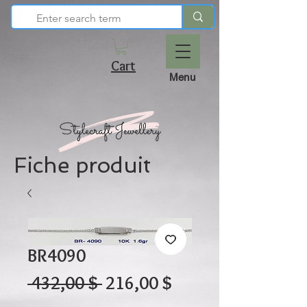
Cart
Menu
Fiche produit
BR4090
Prix
Prix
 432,00 $ 
216,00 $
original
promotionnel