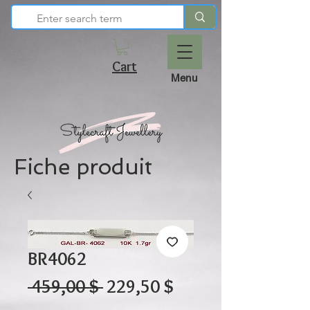
Cart
Menu
Fiche produit
BR4062
Prix
Prix
 459,00 $ 
229,50 $
original
promotionnel