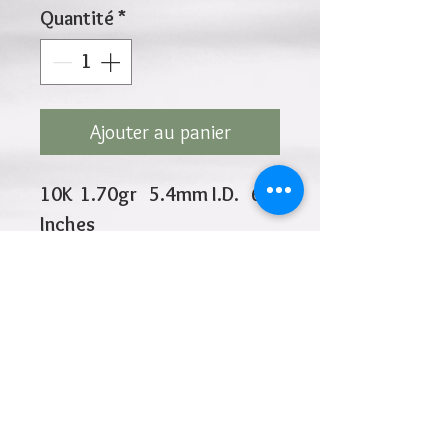
Quantité
*
Ajouter au panier
10K 1.70gr 5.4mm I.D. 6
Inches
10k Curb chain 1.3mm
Cliquez ci-dessus pour revenir à la page du
produit
Ajouter à la liste de souhaits