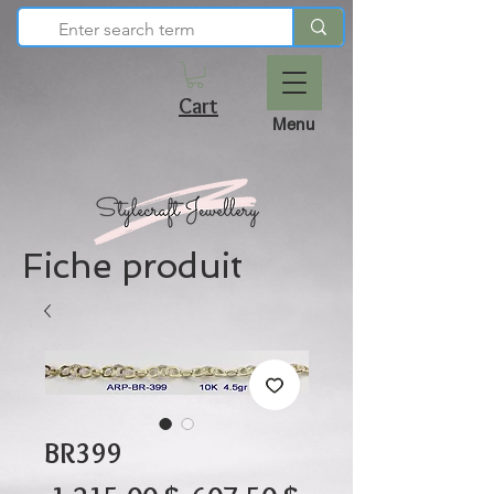
Cart
Menu
Fiche produit
BR399