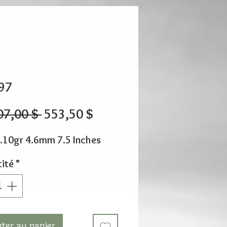
97
Prix
Prix
07,00 $ 
553,50 $
original
promotionnel
.10gr 4.6mm 7.5 Inches
ité
*
uter au panier