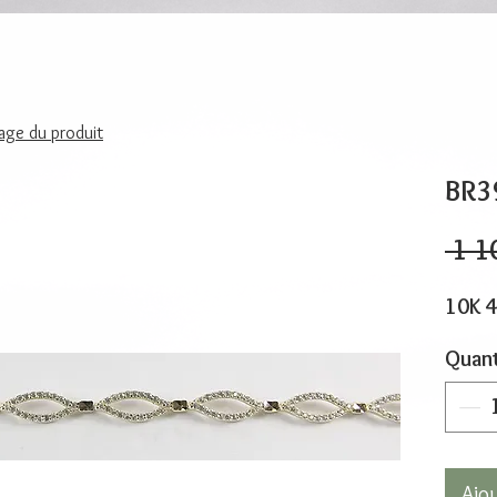
page du produit
BR3
 1 1
10K 4
Quant
Ajo