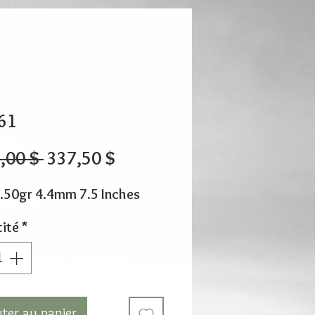
61
Prix
Prix
,00 $ 
337,50 $
original
promotionnel
.50gr 4.4mm 7.5 Inches
ité
*
uter au panier