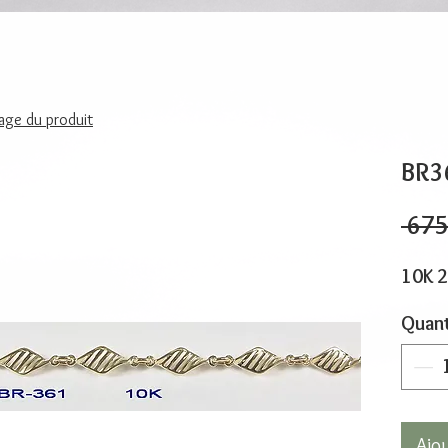
page du produit
BR3
 675
10K 2
Quant
Ajo