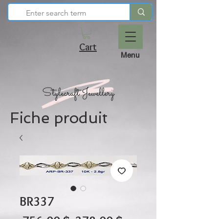
Cart
Menu
Fiche produit
BR337