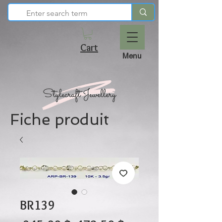
Cart
Menu
Fiche produit
BR139