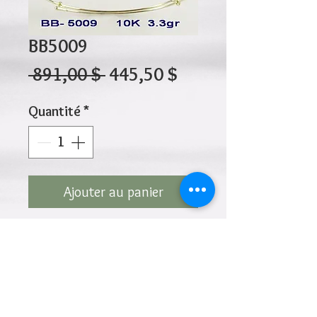
BB5009
Prix
Prix
 891,00 $ 
445,50 $
original
promotionnel
Quantité
*
Ajouter au panier
10K 3.30gr 50 x 60mm
adjustable
Cliquez ci-dessus pour revenir à la page du