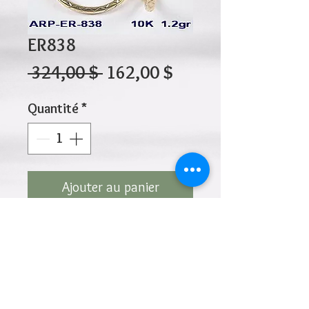
ER838
Prix
Prix
 324,00 $ 
162,00 $
original
promotionnel
Quantité
*
Ajouter au panier
10K 1.20gr 20mm x 2mm
Cliquez ci-dessus pour revenir à la page du
produit
Ajouter à la liste de souhaits