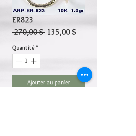
ER823
Prix
Prix
 270,00 $ 
135,00 $
original
promotionnel
Quantité
*
Ajouter au panier
10K 1.00gr 20mm x 1.5mm
Cliquez ci-dessus pour revenir à la page du
produit
Ajouter à la liste de souhaits