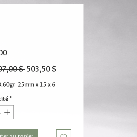
00
Prix
Prix
07,00 $ 
503,50 $
original
promotionnel
3.60gr 25mm x 15 x 6
ité
*
uter au panier