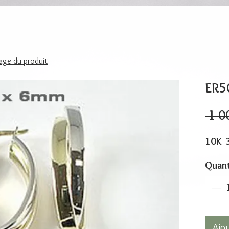
page du produit
ER5
 1 0
10K 
Quant
Ajo