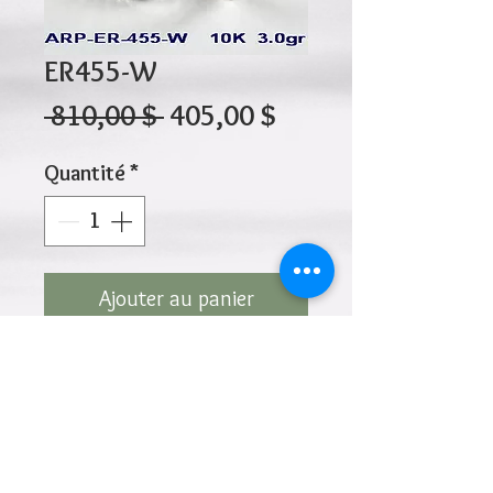
ER455-W
Prix
Prix
 810,00 $ 
405,00 $
original
promotionnel
Quantité
*
Ajouter au panier
10K 3.00gr 15mm x 5mm
Cliquez ci-dessus pour revenir à la page du
produit
Ajouter à la liste de souhaits