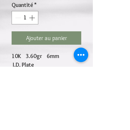
Quantité
*
Ajouter au panier
10K 3.60gr 6mm
I.D. Plate
10K 2 -Tone Links 4.7mm
5.5 Inches
Cliquez ci-dessus pour revenir à la page du
produit
Ajouter à la liste de souhaits